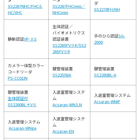
ダ
SS2267NHC/FHC/L
SS2267FHCmini／
SS2278FH/NH
HC/VHC
NHCmini
生体認証／
バイオメトリクス
手のひら認証
SG-
静脈認証
VP-ⅡS
認証装置
2000
SS2265FVⅡK/SS2
265FVⅡR
カメラ一体型カラー
鍵管理装置
鍵管理装置
コードリーダ
SS2255BA
SS2280BL-A
PS-CC01IN
鍵管理装置
入退室管理システ
入退室管理システム
生体認証付
ム
Acsaran-WNIP
SS2280BL＊VⅡ
Acsaran-WN/LN
入退室管理システ
入退管理システム
ム
Acsaran-WNge
Acsaran-EN