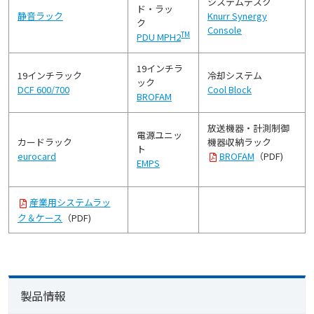
システムデスク
ド・ラッ
静音ラック
Knurr Synergy
ク
Console
TM
PDU MPH2
19インチラ
19インチラック
冷却システム
ック
DCF 600/700
Cool Block
BROFAM
放送機器・計測制御
電源ユニッ
カードラック
機器収納ラック
ト
eurocard
BROFAM
（PDF)
EMPS
産業用システムラッ
ク＆ケース
（PDF)
製品情報