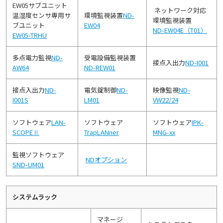
EW05サブユニット
ネットワーク対応
温湿度センサ専用サ
環境監視装置
ND-
環境監視装置
ブユニット
EW04
ND-EW04E（T01）
EW05-TRHU
多点電力監視
ND-
受電設備監視装置
接点入出力
ND-I001
AW64
ND-REW01
接点入出力
ND-
電気錠制御
ND-
映像監視
ND-
I001S
LM01
VW22/24
ソフトウェア
LAN-
ソフトウェア
ソフトウェア
IPK-
SCOPEⅡ
TrapLANner
MNG-xx
監視ソフトウェア
NDオプション
SND-UM01
システムラック
マネージ