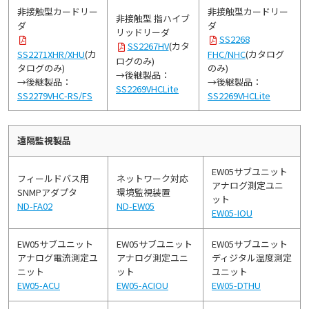
非接触型カードリー
非接触型カードリー
非接触型 指ハイブ
ダ
ダ
リッドリーダ
SS2268
SS2267HV
(カタ
SS2271XHR/XHU
(カ
FHC/NHC
(カタログ
ログのみ)
タログのみ)
のみ)
→後継製品：
→後継製品：
→後継製品：
SS2269VHCLite
SS2279VHC-RS/FS
SS2269VHCLite
遠隔監視製品
EW05サブユニット
フィールドバス用
ネットワーク対応
アナログ測定ユニ
SNMPアダプタ
環境監視装置
ット
ND-FA02
ND-EW05
EW05-IOU
EW05サブユニット
EW05サブユニット
EW05サブユニット
アナログ電流測定ユ
アナログ測定ユニ
ディジタル温度測定
ニット
ット
ユニット
EW05-ACU
EW05-ACIOU
EW05-DTHU