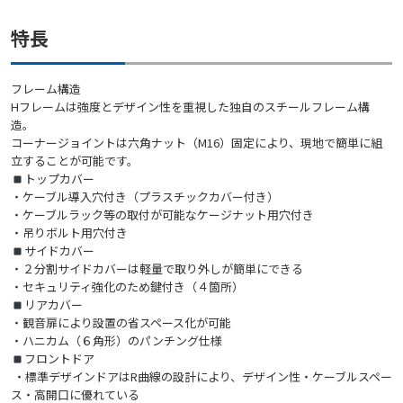
特長
フレーム構造
Hフレームは強度とデザイン性を重視した独自のスチールフレーム構
造。
コーナージョイントは六角ナット（M16）固定により、現地で簡単に組
立することが可能です。
トップカバー
・ケーブル導入穴付き（プラスチックカバー付き）
・ケーブルラック等の取付が可能なケージナット用穴付き
・吊りボルト用穴付き
サイドカバー
・２分割サイドカバーは軽量で取り外しが簡単にできる
・セキュリティ強化のため鍵付き（４箇所）
リアカバー
・観音扉により設置の省スペース化が可能
・ハニカム（６角形）のパンチング仕様
フロントドア
・標準デザインドアはR曲線の設計により、デザイン性・ケーブルスペー
ス・高開口に優れている