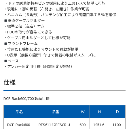
・ドアの脱着は特殊ピンの採用により工具レスで簡単に可能
・現地にて扉の反転（右開き、左開き）作業が可能
・ハニカム（６角形）パンチング加工により高開口率７５％を確保
垂直ケーブルホルダー
・標準２個（左右）付き
・PDUの取付が容易にできる
・ケーブル用ホルダーとして仕様が可能
マウントフレーム
・位置だし機能によりマウントの移動が簡単
・U表示（前後８箇所）付きで機器の取付がスムーズに
ベース
・アンカー固定用仕様（耐震固定が容易）
仕様
DCF-Rack600/700 製品仕様
品名
品番
Ｗ
Ｈ
Ｄ
DCF-Rack600
RES61142BFSCR-J
600
1951.6
1100