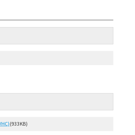
HC)
(933KB)