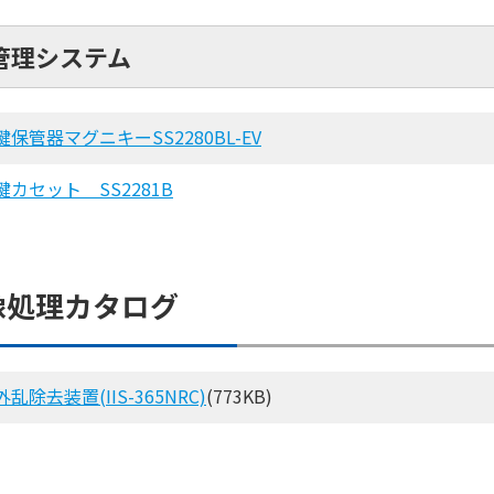
管理システム
鍵保管器マグニキーSS2280BL-EV
鍵カセット SS2281B
像処理カタログ
外乱除去装置(IIS-365NRC)
(773KB)