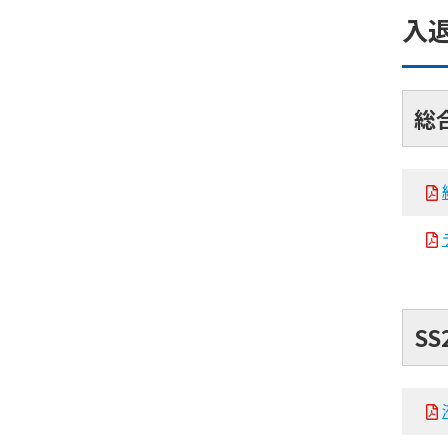
入
総
SS