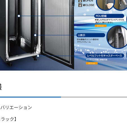
様
クバリエーション
本ラック】