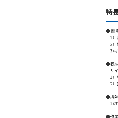
特
● 耐
1）静
2）耐震
3)
●収
サイ
1）
2）
●排
1)
●作