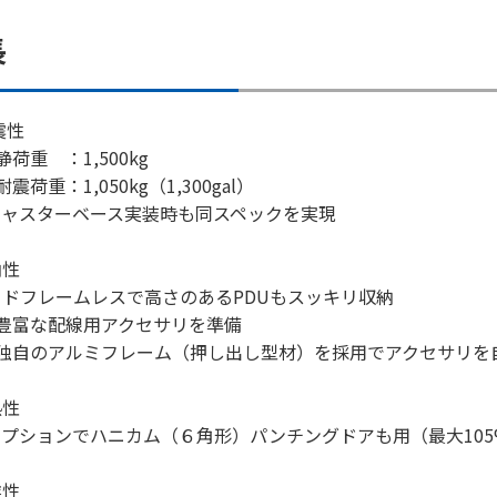
長
震性
荷重 ：1,500kg
荷重：1,050kg（1,300gal）
キャスターベース実装時も同スペックを実現
納性
ドフレームレスで高さのあるPDUもスッキリ収納
豊富な配線用アクセサリを準備
独自のアルミフレーム（押し出し型材）を採用でアクセサリを
熱性
オプションでハニカム（６角形）パンチングドアも用（最大10
業性