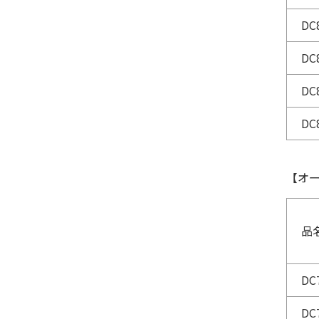
DC
DC
DC
DC
【オ
品
DC
DC