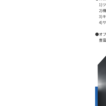
1)
2)
3)
4)
●オ
豊富