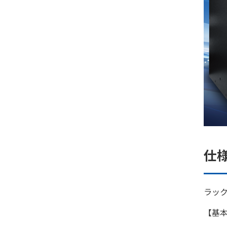
仕
ラッ
【基