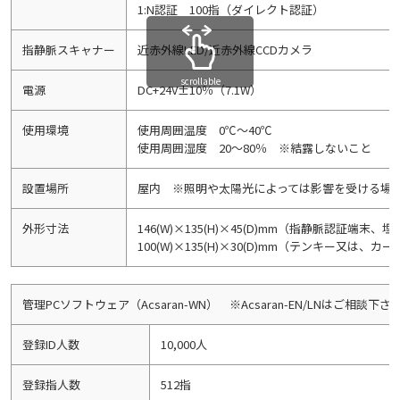
1:N認証 100指（ダイレクト認証）
指静脈スキャナー
近赤外線LED/近赤外線CCDカメラ
scrollable
電源
DC+24V±10％（7.1W）
使用環境
使用周囲温度 0℃～40℃
使用周囲湿度 20～80％ ※結露しないこと
設置場所
屋内 ※照明や太陽光によっては影響を受ける場
外形寸法
146(W)×135(H)×45(D)mm（指静脈認証端末、
100(W)×135(H)×30(D)mm（テンキー又は、
管理PCソフトウェア（Acsaran-WN） ※Acsaran-EN/LNはご相談下さ
登録ID人数
10,000人
登録指人数
512指