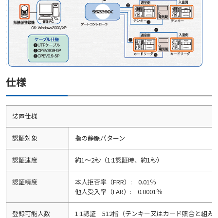
仕様
装置仕様
認証対象
指の静脈パターン
認証速度
約1～2秒（1:1認証時、約1秒）
認証精度
本人拒否率（FRR）: 0.01％
他人受入率（FAR）: 0.0001％
登録可能人数
1:1認証 512指（テンキー又はカード照合と組み