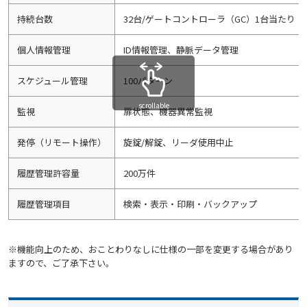
持続台数
32台/ゲートコントローラ（GC）1台当たり 
個人情報管理
ID情報管理、静脈データ管理
スケジュール管理
100パターン
scrollable
監視
扉状態、機器異常監視
発停（リモート操作）
旋錠/解錠、リーダ使用中止
履歴管理許容量
200万件
履歴管理項目
検索・表示・印刷・バックアップ
※機能向上のため、おことわりなしに仕様の一部を変更する場合があり
ますので、ご了承下さい。