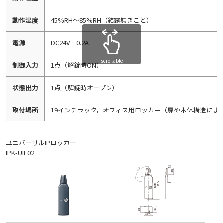
動作湿度
45%RH～85%RH（結露無きこと）
電源
DC24V 0.2A
scrollable
制御入力
1点（解錠時ON）
状態出力
1点（解錠時オープン）
取付場所
19インチラック，オフィス用ロッカー（扉や本体構造によ
ユニバーサルIPロッカー
IPK-UIL02