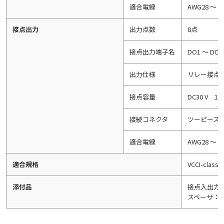
適合電線
AWG28 ～ 
接点出力
出力点数
8点
接点出力端子名
DO1 ～ DO8
出力仕様
リレー接点
接点容量
DC30 V 
接続コネクタ
ツーピース式
適合電線
AWG28 ～ 
適合規格
VCCI-classA
添付品
接点入出力
スペーサ：