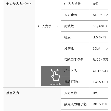
センサ入力ポート
CT入力点数
8点
入力範囲
AC 0 ～ 120 
CT入力ポート
周波数
50 / 60 Hz
精度
±5 % FS
分解能
12bit （4
接続コネクタ
RJ22 4芯
ポート名
CT-1～CT-8
接続可能CT
EW05-CT-1
scrollable
接点入力
入力点数
8点
接点入力端子名
DI1 ～ DI8