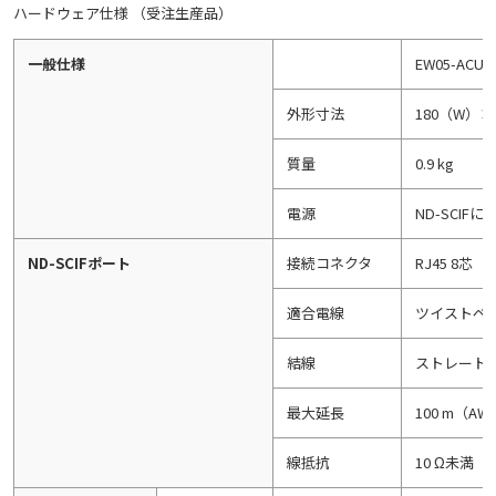
ハードウェア仕様 （受注生産品）
一般仕様
EW05-ACU-
外形寸法
180（W）
質量
0.9 kg
電源
ND-SCIF
ND-SCIFポート
接続コネクタ
RJ45 8芯
適合電線
ツイストペ
結線
ストレート
最大延長
100 m（AW
線抵抗
10 Ω未満