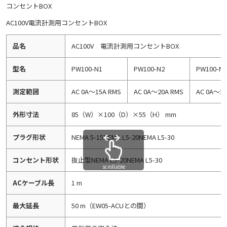
コンセントBOX
AC100V電流計測用コンセントBOX
品名
AC100V 電流計測用コンセントBOX
型名
PW100-N1
PW100-N2
PW100-N3
測定範囲
AC 0A～15A RMS
AC 0A～20A RMS
AC 0A～30
外形寸法
85（W）×100（D）×55（H） mm
プラグ形状
NEMA 5-15NEMA L5-20NEMA L5-30
コンセント形状
抜止型NEMA L5-20NEMA L5-30
scrollable
ACケーブル長
1 m
最大延長
50 m（EW05-ACUとの間）