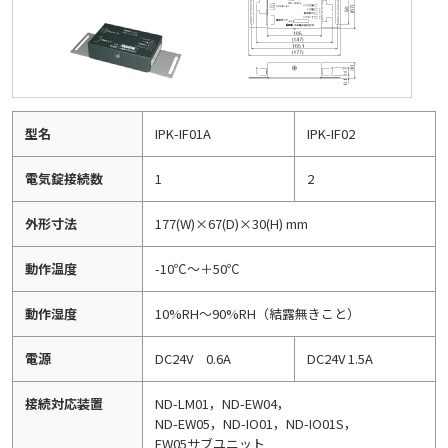
型名
IPK-IF01A
IPK-IF02
電気錠接続数
1
2
外形寸法
177(W)×67(D)×30(H) mm
動作温度
-10℃～＋50℃
動作湿度
10%RH～90%RH（結露無きこと）
電源
DC24V 0.6A
DC24V 1.5A
接続対応装置
ND-LM01，ND-EW04，
ND-EW05，ND-IO01，ND-IO01S，
EW05サブユニット