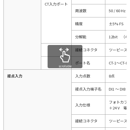
CT入力ポート
周波数
50 / 60 Hz
精度
±5% FS
分解能
12bit （4
接続コネクタ
ツーピース式
ポート名
CT-1～CT-8
scrollable
接点入力
入力点数
8点
接点入力端子名
DI1 ～ DI8
フォトカプラ
入力仕様
＋24 V 電
接続コネクタ
ツーピース式