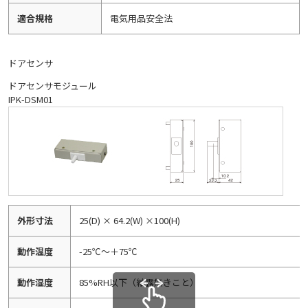
適合規格
電気用品安全法
ドアセンサ
ドアセンサモジュール
IPK-DSM01
外形寸法
25(D) × 64.2(W) ×100(H)
動作温度
-25℃～＋75℃
動作湿度
85%RH以下（結露無きこと）