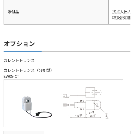
添付品
接点入出力
取扱説明書
オプション
カレントトランス
カレントトランス（分割型）
EW05-CT