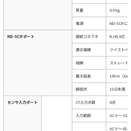
質量
0.9 kg
電源
ND-SCIF
ND-SCIFポート
接続コネクタ
RJ45 8芯
適合電線
ツイストペ
結線
ストレート
最大延長
100 m（AW
線抵抗
10 Ω未満
センサ入力ポート
CT入力点数
8点
入力範囲
AC 0 ～ 32
AC 0 ～ 65