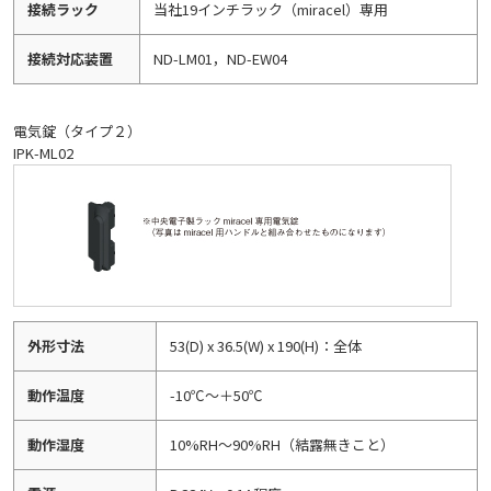
接続ラック
当社19インチラック（miracel）専用
接続対応装置
ND-LM01，ND-EW04
電気錠（タイプ２）
IPK-ML02
外形寸法
53(D) x 36.5(W) x 190(H)：全体
動作温度
-10℃～＋50℃
動作湿度
10%RH～90%RH（結露無きこと）