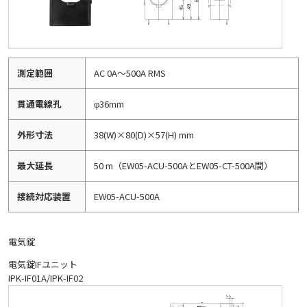
測定範囲
AC 0A～500A RMS
貫通電線孔
φ36mm
外形寸法
38(W)×80(D)×57(H) mm
最大延長
50 m（EW05-ACU-500AとEW05-CT-500A間）
接続対応装置
EW05-ACU-500A
電気錠
電気錠IFユニット
IPK-IF01A/IPK-IF02