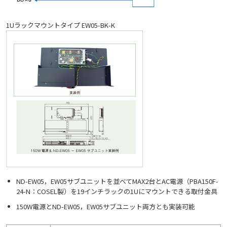
1Uラックマウントタイプ EW05-BK-K
ND-EW05，EW05サブユニットを並べてMAX2台とAC電源（PBA150F-
24-N：COSEL製）を19インチラックの1Uにマウントできる取付金具
150W電源とND-EW05，EW05サブユニット両方とも実装可能