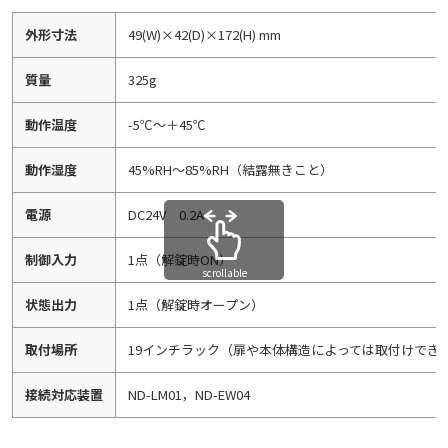
外形寸法
49(W)×42(D)×172(H) mm
質量
325g
動作温度
-5℃～＋45℃
動作湿度
45%RH～85%RH（結露無きこと）
電源
DC24V 0.2A
制御入力
1点（解錠時ON）
scrollable
状態出力
1点（解錠時オープン）
取付場所
19インチラック（扉や本体構造によっては取付けでき
接続対応装置
ND-LM01，ND-EW04