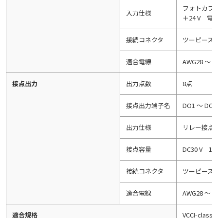
フォトカプラ
入力仕様
＋24 V 電
接続コネクタ
ツーピース式
適合電線
AWG28 ～ 
接点出力
出力点数
8点
接点出力端子名
DO1 ～ DO8
出力仕様
リレー接点
接点容量
DC30 V 
接続コネクタ
ツーピース式
適合電線
AWG28 ～ 
適合規格
VCCI-classA