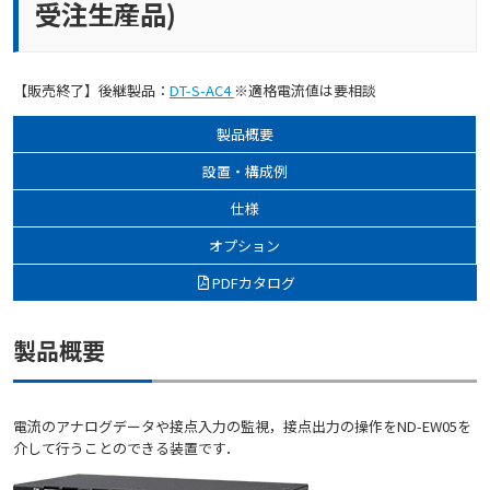
受注生産品)
【販売終了】後継製品：
DT-S-AC4
※適格電流値は要相談
製品概要
設置・構成例
仕様
オプション
PDFカタログ
製品概要
電流のアナログデータや接点入力の監視，接点出力の操作をND-EW05を
介して行うことのできる装置です．