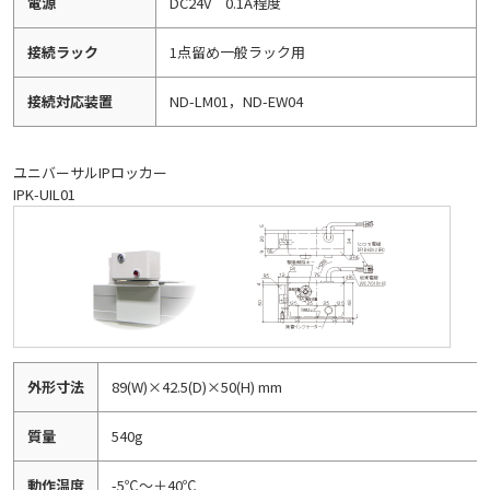
電源
DC24V 0.1A程度
接続ラック
1点留め一般ラック用
接続対応装置
ND-LM01，ND-EW04
ユニバーサルIPロッカー
IPK-UIL01
外形寸法
89(W)×42.5(D)×50(H) mm
質量
540g
動作温度
-5℃～＋40℃