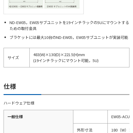
ND-EW05，EW05サブユニットを19インチラックの5Uにマウントする
ための取付金具
ブラケットには最大10台のND-EW05，EW05サブユニットが実装可能
483(W)×130(D)×221.5(H)mm
サイズ
(19インチラックにマウント可能，5U)
仕様
ハードウェア仕様
一般仕様
EW05-ACU
外形寸法
180（W）