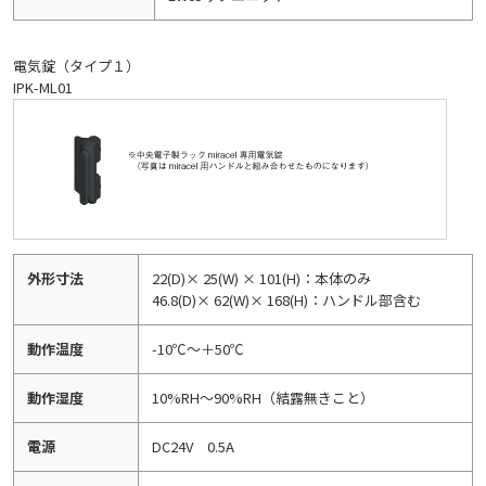
電気錠（タイプ１）
IPK-ML01
外形寸法
22(D)× 25(W) × 101(H)：本体のみ
46.8(D)× 62(W)× 168(H)：ハンドル部含む
動作温度
-10℃～＋50℃
動作湿度
10%RH～90%RH（結露無きこと）
電源
DC24V 0.5A