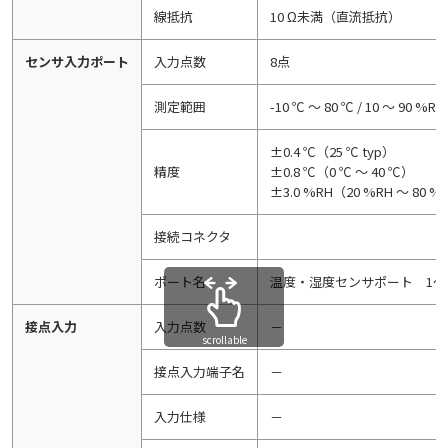
線抵抗
10 Ω未満（直流抵抗）
センサ入力ポート
入力点数
8点
測定範囲
-10 ℃ ～ 80 ℃ / 10 ～ 90 %RH
±0.4 ℃（25 ℃ typ）
精度
±0.8 ℃（0 ℃ ～ 40 ℃）
±3.0 %RH（20 %RH ～ 80 %
接続コネクタ
ポート名
温度・湿度センサポート 1～
接点入力
入力点数
－
scrollable
接点入力端子名
－
入力仕様
－