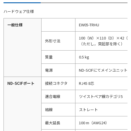
ハードウェア仕様
一般仕様
EW05-TRHU
100（W）×110（D）×42（
外形寸法
（ただし，突起部を除く）
質量
0.5 kg
電源
ND-SCIFにてメインユニットよ
ND-SCIFポート
接続コネクタ
RJ45 8芯
適合電線
ツイストペア線カテゴリ5
結線
ストレート
最大延長
100 m（AWG24）