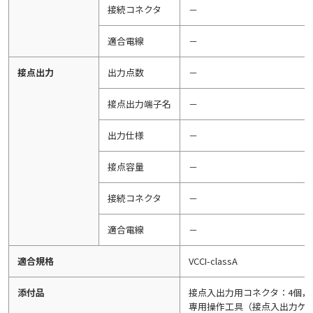
接続コネクタ
－
適合電線
－
接点出力
出力点数
－
接点出力端子名
－
出力仕様
－
接点容量
－
接続コネクタ
－
適合電線
－
適合規格
VCCI-classA
添付品
接点入出力用コネクタ：4個，
専用操作工具（接点入出力ケー