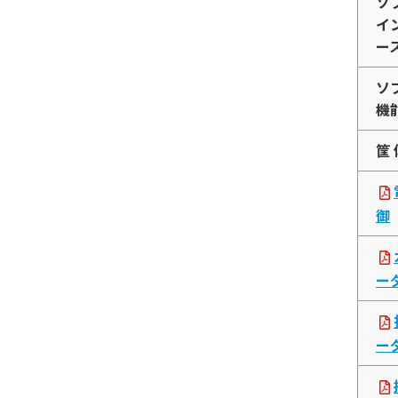
ソ
イ
ー
ソ
機
筐 
御
ー
ー