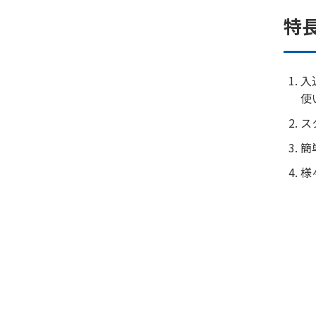
特
入
使
ス
簡
様