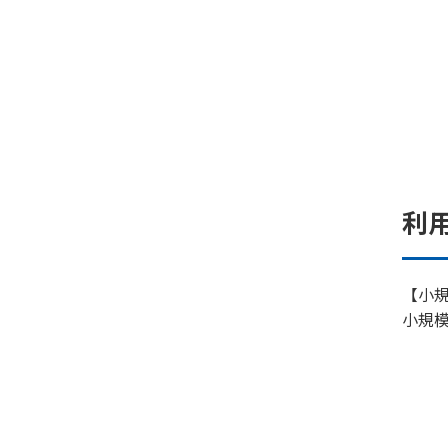
利
【小
小規