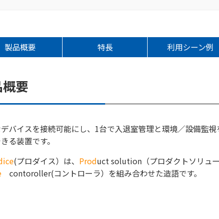
製品概要
特長
利用シーン例
品概要
なデバイスを接続可能にし、1台で入退室管理と環境／設備監視
できる装置です。
dice
(プロダイス）は、
Prod
uct solution（プロダクトソリ
e
contoroller(コントローラ）を組み合わせた造語です。