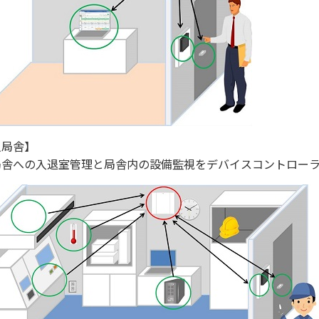
人局舎】
局舎への入退室管理と局舎内の設備監視をデバイスコントロー