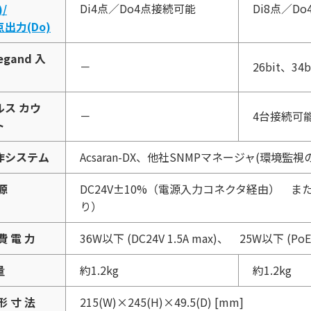
Di4点／Do4点接続可能
Di8点／D
)/
出力(Do)
egand 入
－
26bit、3
ルス カウ
－
4台接続可
ト
作システム
Acsaran-DX、他社SNMPマネージャ(環境監視の
源
DC24V±10%（電源入力コネクタ経由） また
り）
費 電 力
36W以下 (DC24V 1.5A max)、 25W以下 (PoE Pl
量
約1.2kg
約1.2kg
形 寸 法
215(W)×245(H)×49.5(D) [mm]