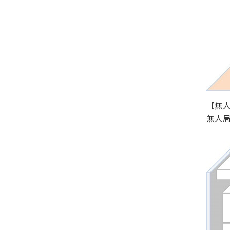
【無
無人