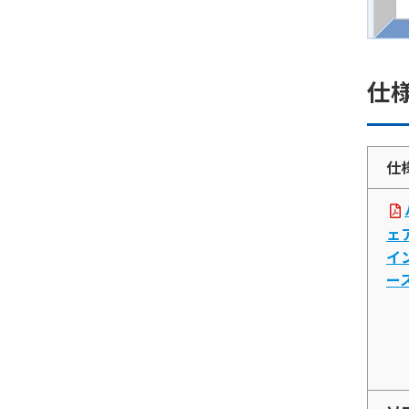
仕
仕
ェ
イ
ー