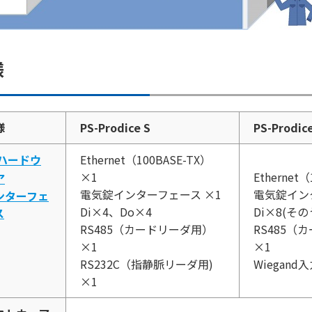
様
様
PS-Prodice S
PS-Prodic
ハードウ
Ethernet（100BASE-TX）
×1
Ethernet
ア
電気錠インターフェース ×1
電気錠イン
ンターフェ
Di×4、Do×4
Di×8(そ
ス
RS485（カードリーダ用）
RS485（
×1
×1
RS232C（指静脈リーダ用)
Wiegan
×1