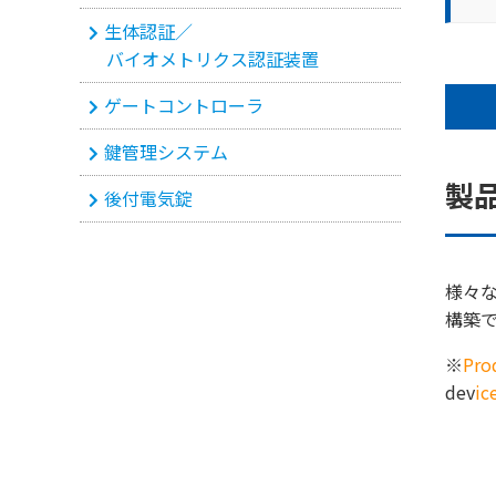
生体認証／
バイオメトリクス認証装置
ゲートコントローラ
鍵管理システム
製
後付電気錠
様々
構築
※
Pro
dev
ic