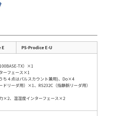
e E
PS-Prodice E-U
（100BASE-TX）×1
ターフェース×1
のうち４点はパルスカウント兼用)、Do×4
カードリーダ用）×1、RS232C（指静脈リーダ用）
d入力×2、温湿度インターフェース×2