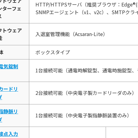
フトウェア
HTTP/HTTPSサーバ（推奨ブラウザ：Edge®(IE
ンターフェ
SNMPエージェント（v1、v2c）、SMTPクラ
ス
フトウェア
入退室管理機能（Acsaran-Lite）
能
体
ボックスタイプ
電気錠制
1台接続可能（通電時解錠型、通電時施錠型、
カードリ
2台接続可能（中央電子製カードリーダのみ）
ダ
指静脈リ
1台接続可能（中央電子製指静脈装置のみ）
ダ
接点入力