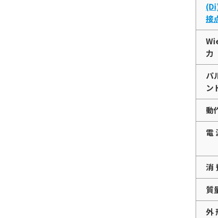
(Di
接点
Wi
力
パ
ン
動
電 
消 
質
外 