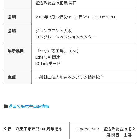
組込み総合技術展 関西
会期
2017年 7月12日(水)～13日(木) 10:00～17:00
会場
グランフロント大阪
コングレコンベンションセンター
展示品目
『つながる工場』（IoT）
EtherCAT関連
IO-Linkボード
主催
一般社団法人組込みシステム技術協会
過去の展示会出展情報
投
祝 八王子市市制100周年記念
ET West 2017 組込み総合技術
稿
展 関西 出展