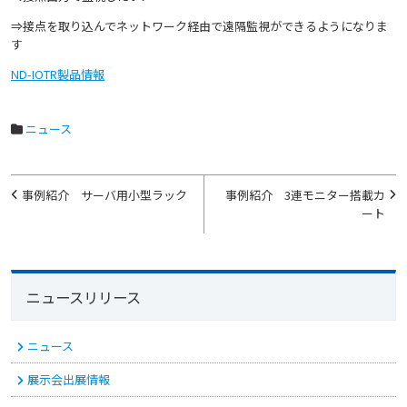
⇒接点を取り込んでネットワーク経由で遠隔監視ができるようになりま
す
ND-IOTR製品情報
ニュース
投
事例紹介 サーバ用小型ラック
事例紹介 3連モニター搭載カ
稿
ート
ナ
ビ
ニュースリリース
ゲ
ー
ニュース
シ
展示会出展情報
ョ