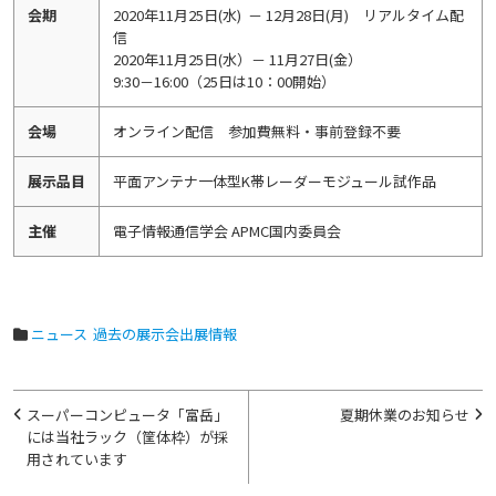
会期
2020年11月25日(水) － 12月28日(月) リアルタイム配
信
2020年11月25日(水）－ 11月27日(金）
9:30－16:00（25日は10：00開始）
会場
オンライン配信 参加費無料・事前登録不要
展示品目
平面アンテナ一体型K帯レーダーモジュール試作品
主催
電子情報通信学会 APMC国内委員会
ニュース
過去の展示会出展情報
投
スーパーコンピュータ「富岳」
夏期休業のお知らせ
稿
には当社ラック（筐体枠）が採
用されています
ナ